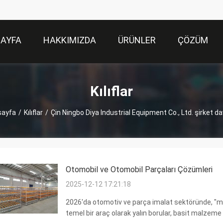
SAYFA
HAKKIMIZDA
ÜRÜNLER
ÇÖZÜM
Kılıflar
sayfa
/
Kılıflar
/
Çin Ningbo Diya Industrial Equipment Co., Ltd. şirket da
Otomobil ve Otomobil Parçaları Çözümleri
2025-12-12 17:21:18
2026'da otomotiv ve parça imalat sektöründe, "mod
temel bir araç olarak yalın borular, basit malze