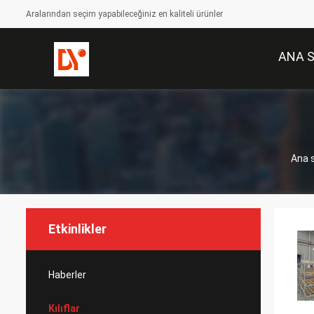
Aralarından seçim yapabileceğiniz en kaliteli ürünler
ANA 
Ana 
Etkinlikler
Haberler
Kılıflar