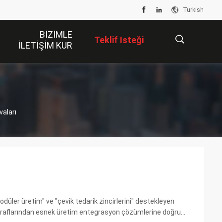
Turkish
BIZIMLE
Teklif Isteği
ILETIŞIM KUR
描
vaları
述
üler üretim" ve "çevik tedarik zincirlerini" destekleyen
me raflarından esnek üretim entegrasyon çözümlerine doğru