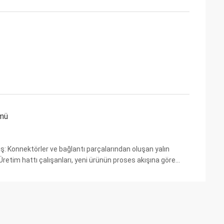
ltı ana boyutta yansıtılmaktadır: 1...
ümü
iş: Konnektörler ve bağlantı parçalarından oluşan yalın
retim hattı çalışanları, yeni ürünün proses akışına göre
eniden birleştirebilir veya ...