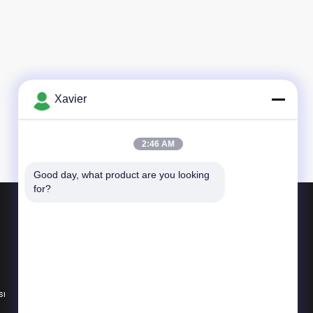
Xavier
2:46 AM
Good day, what product are you looking 
for?
Ürünler
Yalın Boru
Yalın Boru Bağlantı Parçası
sı
Hafif Boru Aksesuarları