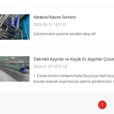
rollerini genişletmiştir. Temel işlevleri aşağıdaki a
Karakuri/Kaizen Sistemi
2025-09-11 14:21:01
Çok katmanlı çevirme yeniden akış rafı
Elektrikli Aygıtlar ve Küçük Ev Aygıtları Çöz
2026-01-07 10:01:24
1. Esnek Üretim Hatlarını Hızla Oluşturun Hızlı Geç
borular, kaynak veya hassas işleme gerektirmez. Ü
üretim hattı düzenini saatler içinde manuel olarak y
1