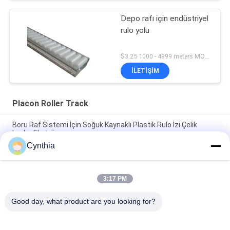
Depo rafı için endüstriyel
rulo yolu
$3.25 1000 - 4999 meters MOQ:1000 milyon
İLETIŞIM
Placon Roller Track
Boru Raf Sistemi İçin Soğuk Kaynaklı Plastik Rulo İzi Çelik
Levha Ekstrüzyonu
Cynthia
DY-6033 Boru raf sistemi için sac metal çerçeve palet
makaralı parça
3:17 PM
DY-8533 Sac Metal Akıcı Makale Placon Montaj Hattı Sıralama
Alanı İçin
Good day, what product are you looking for?
Popüler Kategoriler
Tüm