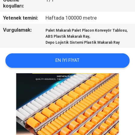
KONTROL
koşulları:
Yetenek temini:
Haftada 100000 metre
BIZIMLE
Vurgulamak:
,
Palet Makaralı Palet Placon Konveyör Tablosu
ILETIŞIME
,
ABS Plastik Makaralı Ray
GEÇIN
Depo Lojistik Sistemi Plastik Makaralı Ray
EN IYI FIYAT
HABERLER
VAKALAR
BIR
TEKLIF
ISTEĞI