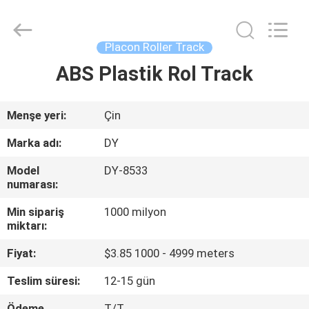
Diya
Industrial
Equipment
Co.,
Ltd..
Placon Roller Track
All
Rights
Reserved.
ABS Plastik Rol Track
EV
ÜRÜN:%
Menşe yeri:
Çin
S
Marka adı:
DY
Model
DY-8533
HAKKIMIZDA
numarası:
Min sipariş
1000 milyon
FABRIKA
miktarı:
TURU
Fiyat:
$3.85 1000 - 4999 meters
Teslim süresi:
12-15 gün
KALITE
Ödeme
T/T