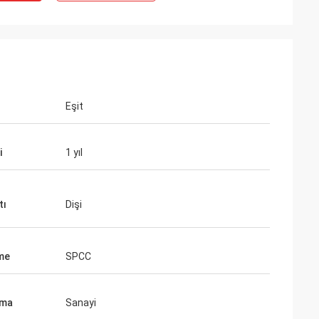
Eşit
i
1 yıl
tı
Dişi
me
SPCC
ama
Sanayi