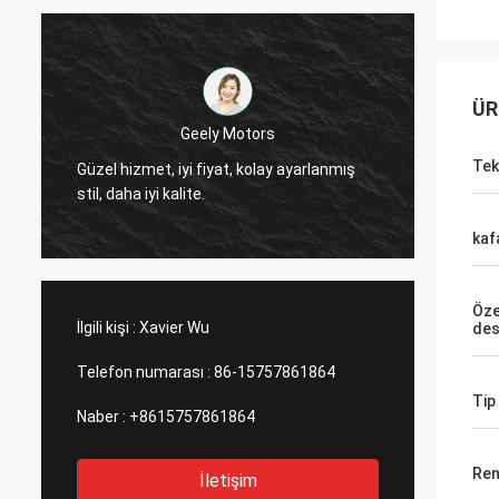
ÜR
Thinh-Vietnam
Evet, 
Tek
Merhaba, johnson, lütfen 12000 metre
masasını sat
2808 yağsız tüp, fildişi rengini ayarlayın.
servis 
kaf
Öze
İlgili kişi :
Xavier Wu
des
Telefon numarası :
86-15757861864
Tip
Naber :
+8615757861864
Ren
İletişim