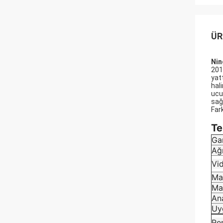
ÜR
Nin
201
yat
hal
ucu
sağl
Fark
Te
Ga
Ağı
Vid
Ma
Ma
An
Uy
Re