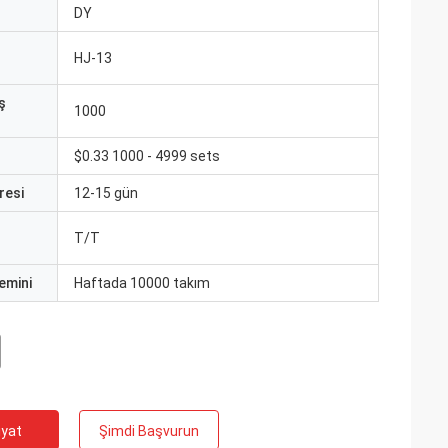
ı
DY
HJ-13
ş
1000
$0.33 1000 - 4999 sets
resi
12-15 gün
T/T
emini
Haftada 10000 takım
iyat
Şimdi Başvurun