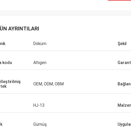
ÜN AYRINTILARI
Huawei Telekom
her zaman Tote Cart ve çalışma
nik
Döküm
Şekil
ın alıyoruz. Bu hızlı ve sıcak
şirketi.
a kodu
Altıgen
Garant
lleştirilmiş
OEM, ODM, OBM
Bağlan
tek
HJ-13
Malze
k
Gümüş
Uygul