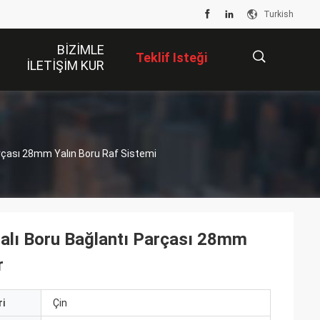
Turkish
BIZIMLE
Teklif Isteği
ILETIŞIM KUR
描
rçası 28mm Yalın Boru Raf Sistemi
述
alı Boru Bağlantı Parçası 28mm
r
i
Çin