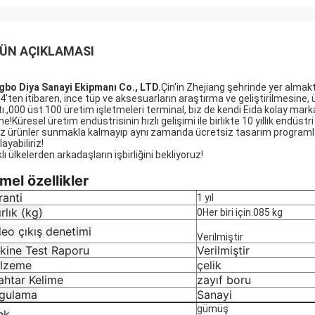
ÜN AÇIKLAMASI
gbo Diya Sanayi Ekipmanı Co., LTD.
Çin'in Zhejiang şehrinde yer almakta
4'ten itibaren, ince tüp ve aksesuarların araştırma ve geliştirilmesine, 
tı.,000 üst 100 üretim işletmeleri terminal, biz de kendi Eida kolay ma
ine!Küresel üretim endüstrisinin hızlı gelişimi ile birlikte 10 yıllık end
z ürünler sunmakla kalmayıp aynı zamanda ücretsiz tasarım programlar
ayabiliriz!
lı ülkelerden arkadaşların işbirliğini bekliyoruz!
mel özellikler
ranti
1 yıl
rlık (kg)
0Her biri için.085 kg
eo çıkış denetimi
Verilmiştir
kine Test Raporu
Verilmiştir
lzeme
çelik
ahtar Kelime
zayıf boru
gulama
Sanayi
gümüş
nk