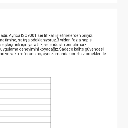
dır. Ayrıca ISO9001 sertifikalı işletmelerden biriyiz.
üretimine, satışa odaklanıyoruz.3 yıldan fazla hapis
rka eşleşmek için yarattık, ve endüstri benchmark
üstri uygulama deneyimini koyacağız.Sadece kalite güvencesi,
ı ve vaka referansları, aynı zamanda ücretsiz örnekler de