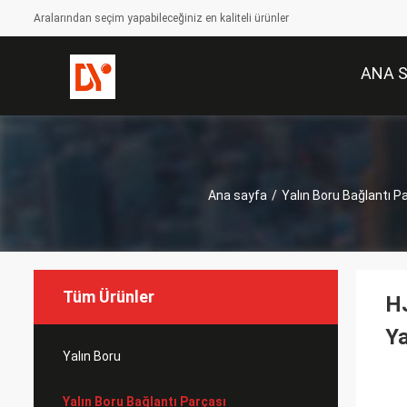
Aralarından seçim yapabileceğiniz en kaliteli ürünler
ANA 
Ana sayfa
/
Yalın Boru Bağlantı P
Tüm Ürünler
HJ
Ya
Yalın Boru
Yalın Boru Bağlantı Parçası