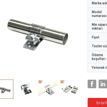
Marka ad
Model
numarası
Min sipari
miktarı
Fiyat
Teslim sü
Ödeme
koşulları
Yetenek t
En Iyi F